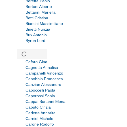
Beretta Paolo
Bertoni Alberto
Bettarini Mariella
Betti Cristina
Bianchi Massimiliano
Binetti Nunzia
Bux Antonio
Byron Lord
C
Cafaro Gina
Cagnetta Annalisa
Campanelli Vincenzo
Canobbio Francesca
Canzian Alessandro
Capoccelli Paola
Caporossi Sonia
Cappai Bonanni Elena
Caputo Cinzia
Carletta Annarita
Carniel Michele
Carone Rodolfo