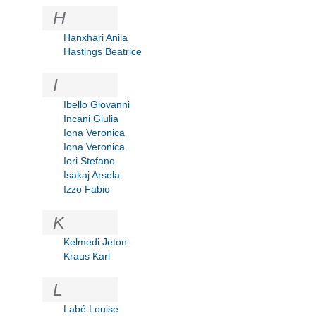
H
Hanxhari Anila
Hastings Beatrice
I
Ibello Giovanni
Incani Giulia
Iona Veronica
Iona Veronica
Iori Stefano
Isakaj Arsela
Izzo Fabio
K
Kelmedi Jeton
Kraus Karl
L
Labé Louise