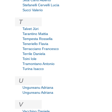
Sitta Carlo Alberto
Stefanelli Cervelli Lucia
Succi Valerio
T
Talvet Jüri
Tarantino Mattia
Tempesta Rossella
Teneriello Flavia
Terracciano Francesco
Terrile Daniela
Toini Iole
Tramontano Antonio
Turina Isacco
U
Ungureanu Adriana
Ungureanu Adriana
V
Vacchino Daniele