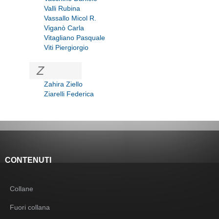
Valli Rubina
Vassallo Micol R.
Viganò Carla
Vitagliano Pasquale
Viti Piergiorgio
Z
Zahira Ziello
Ziarelli Federica
CONTENUTI
Collane
Fuori collana