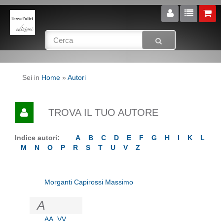
Sei in
Home
»
Autori
TROVA IL TUO AUTORE
Indice autori:
A
B
C
D
E
F
G
H
I
K
L
M
N
O
P
R
S
T
U
V
Z
Morganti Capirossi Massimo
A
AA. VV.