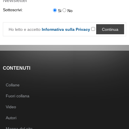
Newsletter
Sottoscrivi:
Si
No
Ho letto e accetto
Informativa sulla Privacy
CONTENUTI
Collane
Fuori collana
Video
Autori
Mappa del sito