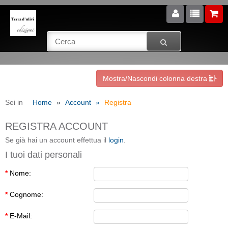
Mostra/Nascondi colonna destra
Sei in
Home
Account
Registra
REGISTRA ACCOUNT
Se già hai un account effettua il
login
.
I tuoi dati personali
*
Nome:
*
Cognome:
*
E-Mail: