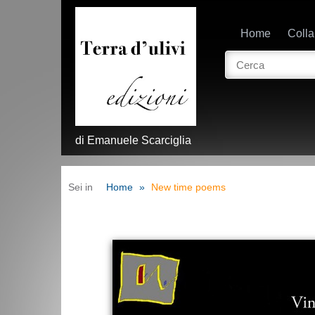
Home
Coll
di Emanuele Scarciglia
Sei in
Home
New time poems