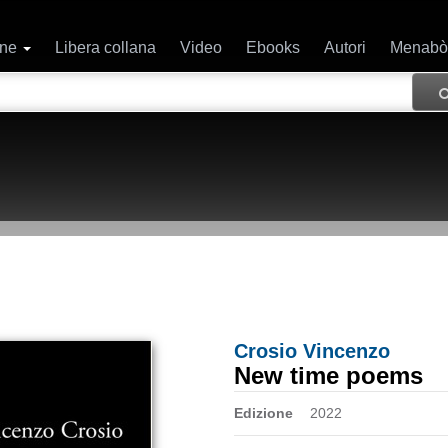
ane
Libera collana
Video
Ebooks
Autori
Menabò
Crosio Vincenzo
New time poems
Edizione
2022