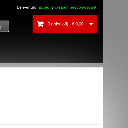
Benvenuto,
accedi
o
crea un nuovo account
.
0 articolo(i) - € 0,00