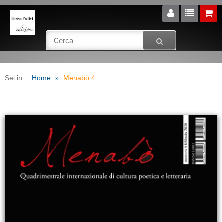
Sei in
Home
Menabò 4