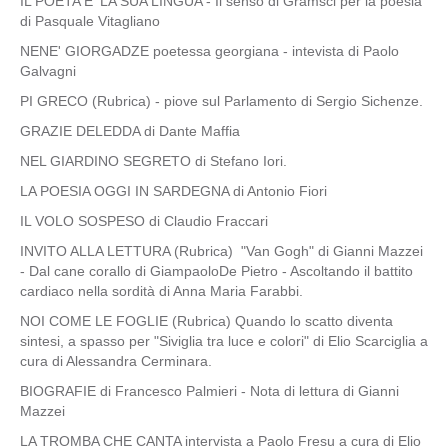
IL POETA E' LA SUA LINGUA - Il senso di Gramsci per la poesia
di Pasquale Vitagliano
NENE' GIORGADZE poetessa georgiana - intevista di Paolo
Galvagni
PI GRECO (Rubrica) - piove sul Parlamento di Sergio Sichenze.
GRAZIE DELEDDA di Dante Maffia
NEL GIARDINO SEGRETO di Stefano Iori.
LA POESIA OGGI IN SARDEGNA di Antonio Fiori
IL VOLO SOSPESO di Claudio Fraccari
INVITO ALLA LETTURA (Rubrica) "Van Gogh" di Gianni Mazzei
- Dal cane corallo di GiampaoloDe Pietro - Ascoltando il battito
cardiaco nella sordità di Anna Maria Farabbi.
NOI COME LE FOGLIE (Rubrica) Quando lo scatto diventa
sintesi, a spasso per "Siviglia tra luce e colori" di Elio Scarciglia a
cura di Alessandra Cerminara.
BIOGRAFIE di Francesco Palmieri - Nota di lettura di Gianni
Mazzei
LA TROMBA CHE CANTA intervista a Paolo Fresu a cura di Elio