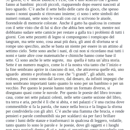
fanno ai bambini piccoli piccoli, riapparendo dopo essersi nascosti al
loro sguardo. C’è anche il sette bello delle carte da gioco, che spesso
usano i nonni quando si ritrovano insieme; ci sono i sette simboli dei
numeri romani, sette sono le vocali con cui si scrivono le aiuole,
fiorendole di memorie colorate. Anche il gatto ha qualcosa in comune
con il sette visto che di lui si dice che abbia ben sette vite, mentre noi
dobbiamo sudare sette camicie per restare a galla tra i problemi di tutti i
giorni. Con sette pezzetti di legno si compongono i rompicapo del
tangram, ma sette sono, cosa assai più dura, gli anni di sfortuna se si
rompe uno specchio, anche se basta un niente per essere in un attimo al
settimo cielo. Sette sono anche i nani, di cui non si ricordano mai tutti i
nomi e tante altre cose matematiche e chimiche hanno come base il
sette. Ci sono anche le sette segrete,
ma quella è tutta un’altra storia.
Sette è un numero magico, come lo è la nostra vita tanto che l’inizio e
la fine sembrano aprire in ciascuno di noi, che attraversa quelle età, uno
sguardo attento e profondo su cose che “i grandi”, gli adulti, non
vedono, presi come sono dal lavoro, dal denaro, da infiniti impegni che
non sembrano importanti tanto quanto lo sono per un bambino o per un
vecchio. Per questo le poesie hanno tutte un formato diverso, si
disegnano quasi come le nuvole.
Per questo le poesie del libro trovano
casa, come nei sette palazzi celesti, nelle sette casette sezione del libro,
tra terra e aria, perché è lì che si abita, e nei palazzi c’è una cucina dove
commestibile si fa la parola, che nasce nella bocca e la lingua la sforna
per condividerla con gli altri. C’è anche una fiamma che brucia, e rende
pensieri e parole combustibili sia per scaldarci sia per farci brillare
come i lumi delle stanze e trasformarci in qualcosa di leggero, volatile,
tanto quanto lo sono le parole e le poesie, dove gli oggetti e i luoghi
non pesa portarli dentro di sé e tutto ci appartiene senza possederlo con