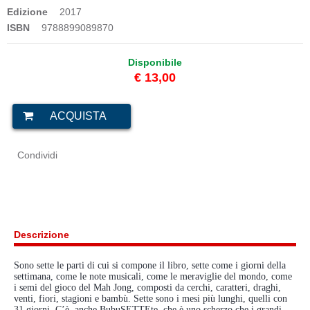
Edizione
2017
ISBN
9788899089870
Disponibile
€ 13,00
Condividi
Descrizione
Sono sette le parti di cui si compone il libro, sette come i giorni della
settimana, come le note musicali, come le meraviglie del mondo, come
i semi del gioco del Mah Jong, composti da cerchi, caratteri, draghi,
venti, fiori, stagioni e bambù. Sette sono i mesi più lunghi, quelli con
31 giorni, C’è anche BubuSETTEte, che è uno scherzo che i grandi