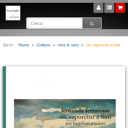
Sei in
Home
Collane
rime & rami
Un vaporetto a fiati