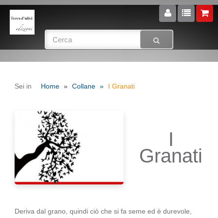
Sei in
Home
Collane
I Granati
I
Granati
Deriva dal grano, quindi ciò che si fa seme ed è durevole,