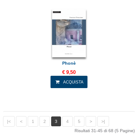
Phonè
€ 9,50
|<
<
1
2
3
4
5
>
>|
Risultati 31-45 di 68 (5 Pagine)