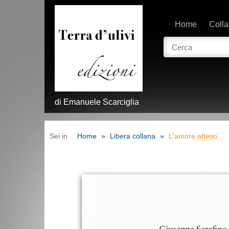
Home
Coll
di Emanuele Scarciglia
Sei in
Home
Libera collana
L'amore atteso