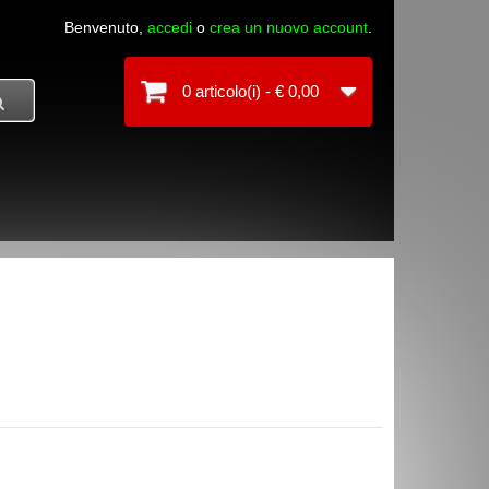
Benvenuto,
accedi
o
crea un nuovo account
.
0 articolo(i) - € 0,00