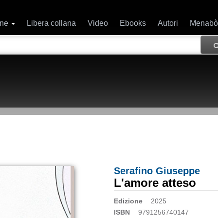
ane
Libera collana
Video
Ebooks
Autori
Menabò
Serafino Giuseppe
L'amore atteso
Edizione
2025
ISBN
9791256740147